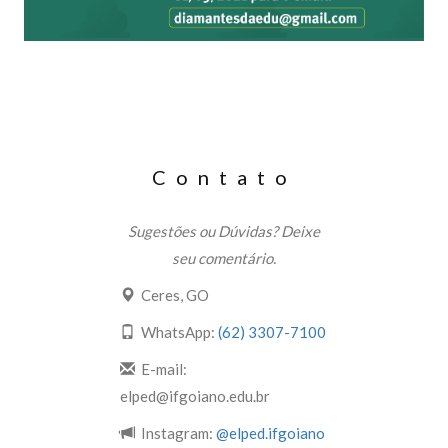
Contato
Sugestões ou Dúvidas? Deixe
seu comentário.
Ceres, GO
WhatsApp:
(62) 3307-7100
E-mail:
elped@ifgoiano.edu.br
Instagram:
@elped.ifgoiano